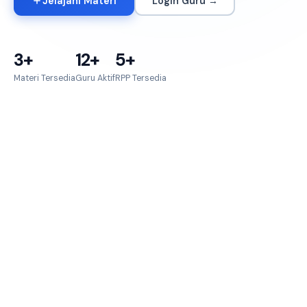
Jelajahi Materi
Login Guru →
3+
12+
5+
Materi Tersedia
Guru Aktif
RPP Tersedia