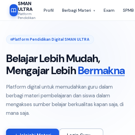
SMAN
ULTRA
Profil
Berbagi Materi
Exam
SPMB
▾
Platform
Pendidikan
USTAKAAN DIGITAL
RPP
200+ Media
72 Tugas
Platform Pendidikan Digital SMAN ULTRA
RPP
MEDIA
🎬
📝
Belajar Lebih Mudah,
ana Pembelajaran
Media Pembelajaran
Asesmen
Mengajar Lebih
Bermakna
erstruktur & siap pakai
Video, PPT, infografis &
Kuis, ulang
 semua mata pelajaran
animasi interaktif yang
terintegra
enjang kelas.
memperkaya pengalaman
Platform u
belajar.
online.
Platform digital untuk memudahkan guru dalam
berbagi materi pembelajaran dan siswa dalam
72 Tugas
 RPP · 12 Mapel
200+ Media · 5 Format
Terintegr
mengakses sumber belajar berkualitas kapan saja, di
mana saja.
hari ini
50+ guru kontributor