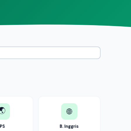
🌏
🌐
IPS
B. Inggris