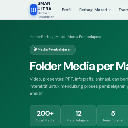
SMAN
ULTRA
Profil
Berbagi Materi
Exa
▾
Platform
Pendidikan
PERPUSTAKAAN DIGITAL
120 RPP
200+ Media
72 Tugas
Home
›
Berbagi Materi
›
Media Pembelajaran
RPP
MEDIA
📋
🎬
🎬 Media Pembelajaran
Rencana Pembelajaran
Media Pembelajaran
Folder Media per Ma
RPP terstruktur & siap pakai
Video, PPT, infografis &
untuk semua mata pelajaran
animasi interaktif yang
dan jenjang kelas.
memperkaya pengalaman
Video, presentasi PPT, infografis, animasi, dan be
belajar.
interaktif untuk mendukung proses pembelajaran y
efektif.
120 RPP · 12 Mapel
200+ Media · 5 Format
200+
12
5
hari ini
50+ guru kontributor
Total Media
Mata Pelajaran
Jenis Format