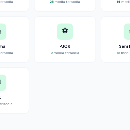
ersedia
25
media tersedia
14
media
⚽

ma
PJOK
Seni
ersedia
9
media tersedia
12
media

K
ersedia