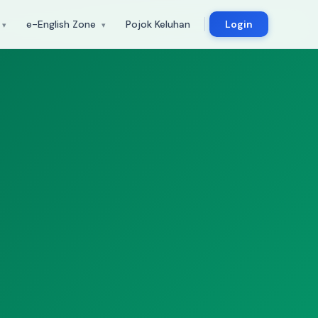
e-English Zone
Pojok Keluhan
Login
▾
▾
Login
& bakat
Masuk ke platform e-English
Zone
Panduan
ng
Cara penggunaan e-English
kap konseling
Zone