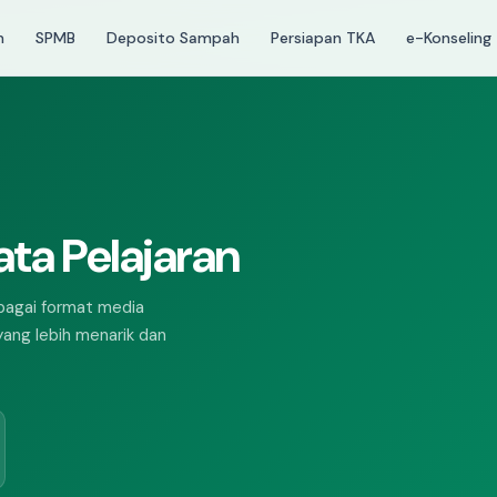
m
SPMB
Deposito Sampah
Persiapan TKA
e-Konseling
HCSA
Asesmen karakter 
siswa
EXAM
📝
Hasil e-Konseli
Lihat laporan & re
Asesmen & Tugas
ta Pelajaran
Kuis, ulangan, PTS & PAS
terintegrasi dengan Exam
Platform untuk pengerjaan
rbagai format media
online.
ang lebih menarik dan
72 Tugas · Exam
Terintegrasi