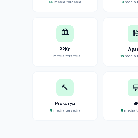
22
media tersedia
18
media t
🏛️

PPKn
Aga
11
media tersedia
15
media t
🔨

Prakarya
B
8
media tersedia
6
media t