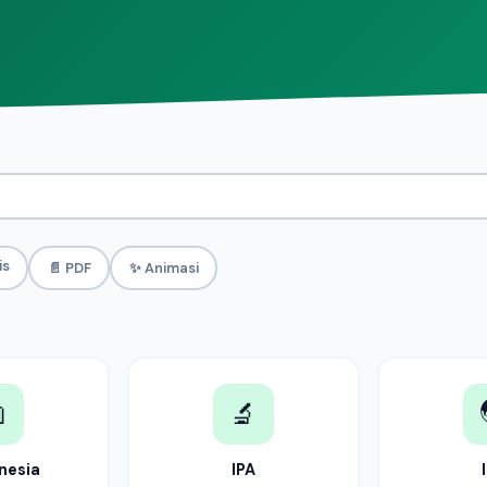
is
📄 PDF
✨ Animasi

🔬
onesia
IPA