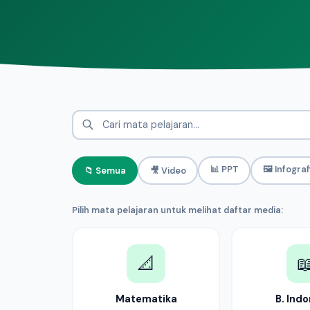
📊 PPT
🖼️ Infograf
📁 Semua
🎥 Video
Pilih mata pelajaran untuk melihat daftar media:
📐

Matematika
B. Ind