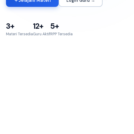
Jelajahi Materi
Login Guru →
3+
12+
5+
Materi Tersedia
Guru Aktif
RPP Tersedia