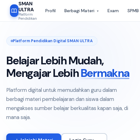
SMAN
ULTRA
Profil
Berbagi Materi
Exam
SPMB
▾
Platform
Pendidikan
USTAKAAN DIGITAL
RPP
200+ Media
72 Tugas
Platform Pendidikan Digital SMAN ULTRA
RPP
MEDIA
🎬
📝
Belajar Lebih Mudah,
ana Pembelajaran
Media Pembelajaran
Asesmen
Mengajar Lebih
Bermakna
erstruktur & siap pakai
Video, PPT, infografis &
Kuis, ulang
 semua mata pelajaran
animasi interaktif yang
terintegra
enjang kelas.
memperkaya pengalaman
Platform u
belajar.
online.
Platform digital untuk memudahkan guru dalam
berbagi materi pembelajaran dan siswa dalam
72 Tugas
 RPP · 12 Mapel
200+ Media · 5 Format
Terintegr
mengakses sumber belajar berkualitas kapan saja, di
mana saja.
hari ini
50+ guru kontributor