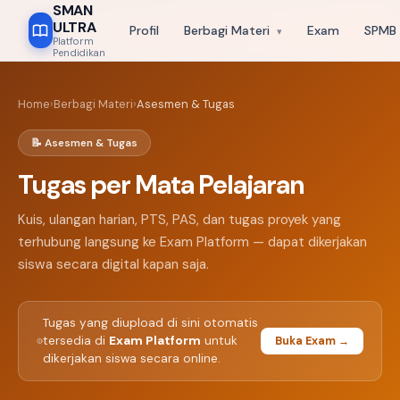
SMAN
ULTRA
Profil
Berbagi Materi
Exam
SPMB
▾
Platform
Pendidikan
USTAKAAN DIGITAL
RPP
200+ Media
72 Tugas
Home
›
Berbagi Materi
›
Asesmen & Tugas
RPP
MEDIA
🎬
📝
📝 Asesmen & Tugas
Tugas per Mata Pelajaran
ana Pembelajaran
Media Pembelajaran
Asesmen
erstruktur & siap pakai
Video, PPT, infografis &
Kuis, ulang
 semua mata pelajaran
Kuis, ulangan harian, PTS, PAS, dan tugas proyek yang
animasi interaktif yang
terintegra
enjang kelas.
memperkaya pengalaman
Platform u
terhubung langsung ke Exam Platform — dapat dikerjakan
belajar.
online.
siswa secara digital kapan saja.
72 Tugas
 RPP · 12 Mapel
200+ Media · 5 Format
Terintegr
Tugas yang diupload di sini otomatis
tersedia di
Exam Platform
untuk
Buka Exam →
hari ini
50+ guru kontributor
dikerjakan siswa secara online.