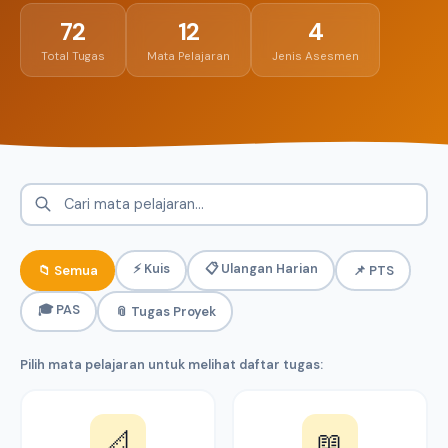
72
12
4
Total Tugas
Mata Pelajaran
Jenis Asesmen
⚡ Kuis
📋 Ulangan Harian
📁 Semua
📌 PTS
🎓 PAS
📎 Tugas Proyek
Pilih mata pelajaran untuk melihat daftar tugas:
📐
📖