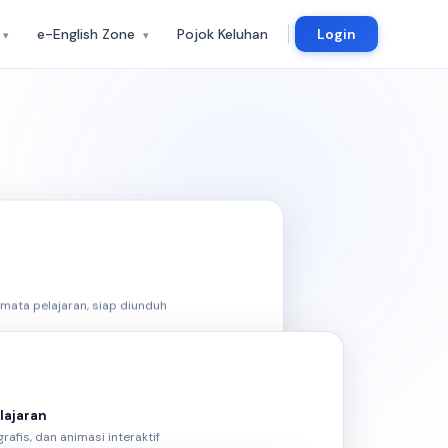
e-English Zone
Pojok Keluhan
Login
▾
▾
Login
& bakat
Masuk ke platform e-English
Zone
Panduan
ng
Cara penggunaan e-English
kap konseling
Zone
mata pelajaran, siap diunduh
lajaran
grafis, dan animasi interaktif