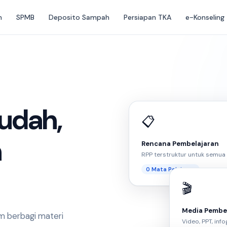
m
SPMB
Deposito Sampah
Persiapan TKA
e-Konseling
HCSA
Asesmen karakter 
siswa
EXAM
📝
Hasil e-Konseli
Lihat laporan & re
Asesmen & Tugas
Mudah,
Kuis, ulangan, PTS & PAS
📋
terintegrasi dengan Exam
Platform untuk pengerjaan
h
online.
Rencana Pembelajaran
RPP terstruktur untuk semua 
72 Tugas · Exam
Terintegrasi
0 Mata Pelajaran
🎬
Media Pembe
m berbagi materi
Video, PPT, info