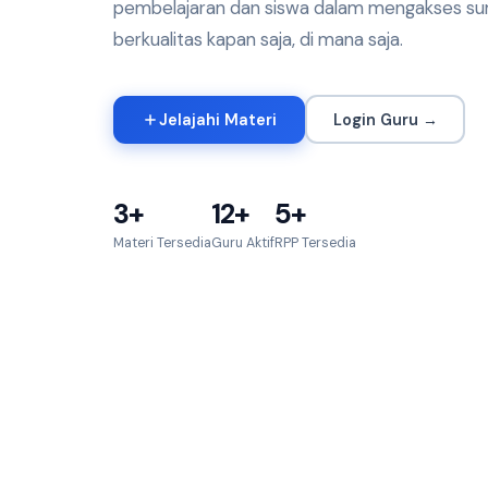
pembelajaran dan siswa dalam mengakses su
berkualitas kapan saja, di mana saja.
Jelajahi Materi
Login Guru →
3+
12+
5+
Materi Tersedia
Guru Aktif
RPP Tersedia